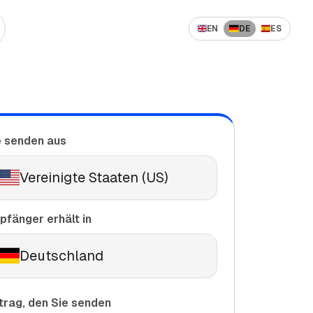
EN
DE
ES
er
 senden nach Polen
Günstig Geld ins Ausland
überweisen
 senden nach Ukraine
Internationaler Geldtransfer:
senden nach Pakistan
Beste Dienste
e senden aus
senden nach Serbien
senden nach Nigeria
Vereinigte Staaten (US)
pfänger erhält in
Deutschland
trag, den Sie senden