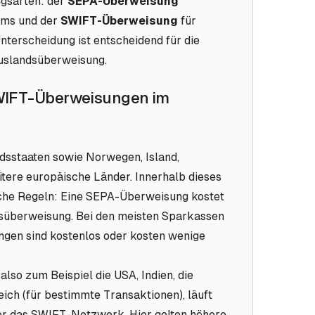
ngsarten: der
SEPA-Überweisung
ums und der
SWIFT-Überweisung
für
terscheidung ist entscheidend für die
Auslandsüberweisung.
IFT-Überweisungen im
sstaaten sowie Norwegen, Island,
itere europäische Länder. Innerhalb dieses
liche Regeln: Eine SEPA-Überweisung kostet
ndsüberweisung. Bei den meisten Sparkassen
gen sind kostenlos oder kosten wenige
so zum Beispiel die USA, Indien, die
eich (für bestimmte Transaktionen), läuft
r das SWIFT-Netzwerk. Hier gelten höhere