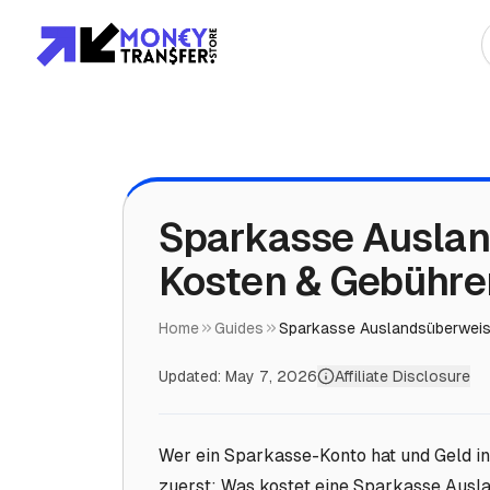
Top Destinationen
Asien
Afrika
Sparkasse Ausla
Kosten & Gebühren
Europa
Amerika
Home
Guides
Sparkasse Auslandsüberwei
Updated:
May 7, 2026
Affiliate Disclosure
Wer ein Sparkasse-Konto hat und Geld in
zuerst: Was kostet eine Sparkasse Ausl