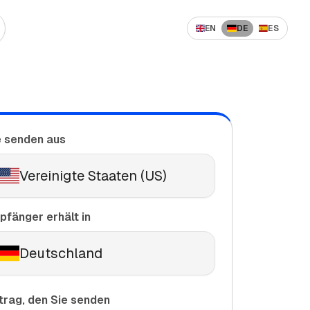
EN
DE
ES
er
 senden nach Polen
Günstig Geld ins Ausland
überweisen
 senden nach Ukraine
Internationaler Geldtransfer:
senden nach Pakistan
Beste Dienste
e senden aus
senden nach Serbien
senden nach Nigeria
Vereinigte Staaten (US)
pfänger erhält in
Deutschland
trag, den Sie senden