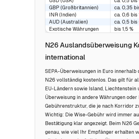
USD (USA)
ca. 0,5 bis
GBP (Großbritannien)
ca. 0,35 bi
INR (Indien)
ca. 0,6 bis
AUD (Australien)
ca. 0,5 bis
Exotische Währungen
bis 1,5 %
N26 Auslandsüberweisung Kos
international
SEPA-Überweisungen in Euro innerhalb 
N26 vollständig kostenlos. Das gilt für 
EU-Ländern sowie Island, Liechtenstein 
Überweisung in andere Währungen oder L
Gebührenstruktur, die je nach Korridor z
Wichtig: Die Wise-Gebühr wird immer au
Bestätigung klar angezeigt. Beim N26 G
genau, wie viel Ihr Empfänger erhalten w