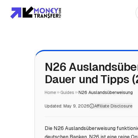
Top Destinationen
Asien
Afrika
N26 Auslandsüber
Dauer und Tipps 
Europa
Amerika
Home
Guides
N26 Auslandsüberweisung
Updated:
May 9, 2026
Affiliate Disclosure
Die N26 Auslandsüberweisung funktionier
deutschen Banken. N26 ist eine reine On