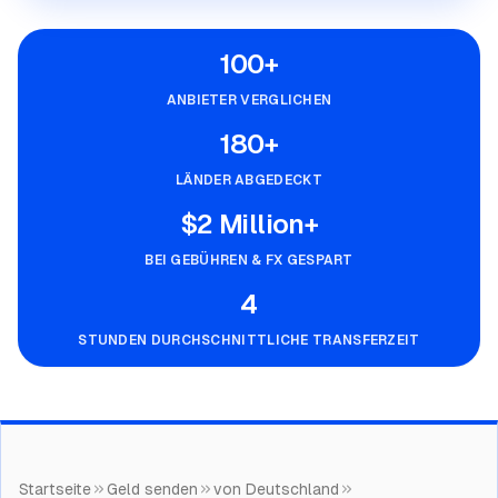
100+
ANBIETER VERGLICHEN
180+
LÄNDER ABGEDECKT
$2 Million+
BEI GEBÜHREN & FX GESPART
4
STUNDEN DURCHSCHNITTLICHE TRANSFERZEIT
Startseite
Geld senden
von Deutschland